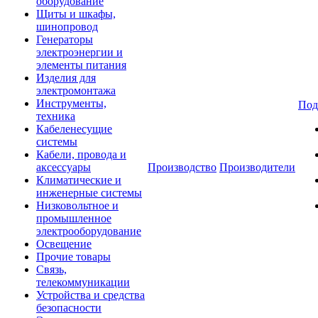
оборудование
Щиты и шкафы,
шинопровод
Генераторы
электроэнергии и
элементы питания
Изделия для
электромонтажа
Инструменты,
Под
техника
Кабеленесущие
системы
Кабели, провода и
аксессуары
Производство
Производители
Климатические и
инженерные системы
Низковольтное и
промышленное
электрооборудование
Освещение
Прочие товары
Связь,
телекоммуникации
Устройства и средства
безопасности