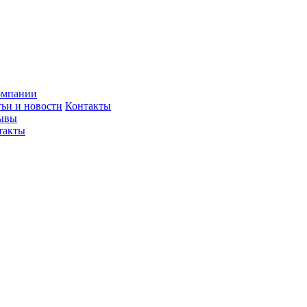
омпании
тьи и новости
Контакты
ывы
такты