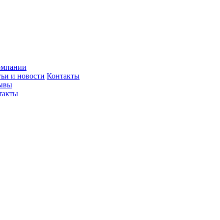
омпании
тьи и новости
Контакты
ывы
такты