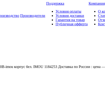
Поддержка
Компания
Условия оплаты
О к
роизводство
Производители
Условия доставки
Ста
Гарантия на товар
Отз
Публичная офферта
Кон
0B-imou корпус бел. IMOU 1184253 Доставка по России : цена —