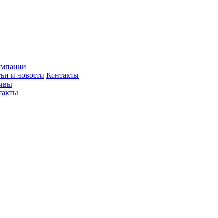
омпании
тьи и новости
Контакты
ывы
такты