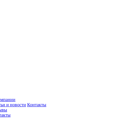
омпании
тьи и новости
Контакты
ывы
такты