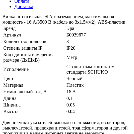
Оплата
Доставка
Вилка штепсельная ЭРА с заземлением, максимальная
мощность - 16 A/3500 В (кабель до 3x1.5мм2), ABS-пластик
Бренд
Эра
Артикул
Б0039677
Количество полюсов
3
Степень защиты IP
IP20
Код единицы измерения
Метр
размера (ДхШхВ)
С защитным контактом
Исполнение
стандарта SCHUKO
Цвет
Черный
Материал
Пластик
Номинальный ток, А
16 А
Длина
0.1
Ширина
0.05
Высота
0.04
Для покупки указателей высокого напряжения, изоляторов,
выключателей, предохранителей, трансформаторов и другой
продукции в нашем интернет-магазине выберите