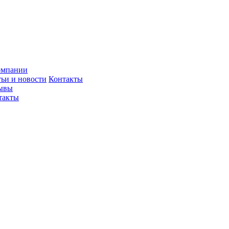
омпании
тьи и новости
Контакты
ывы
такты