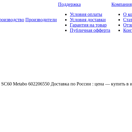
Поддержка
Компания
Условия оплаты
О к
роизводство
Производители
Условия доставки
Ста
Гарантия на товар
Отз
Публичная офферта
Кон
SC60 Metabo 602206550 Доставка по России : цена — купить в и