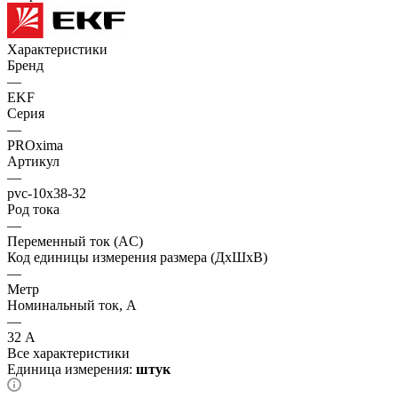
Характеристики
Бренд
—
EKF
Серия
—
PROxima
Артикул
—
pvc-10x38-32
Род тока
—
Переменный ток (AC)
Код единицы измерения размера (ДхШхВ)
—
Метр
Номинальный ток, А
—
32 А
Все характеристики
Единица измерения:
штук