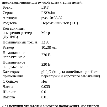
предназначенные для ручной коммутации цепей.
Бренд
EKF
Серия
PROxima
Артикул
pvc-10x38-32
Род тока
Переменный ток (AC)
Код единицы
измерения размера
Метр
(ДхШхВ)
Номинальный ток, А
32 А
Размер
10х38 мм
Номинальное
220 В
напряжение с
Номинальное
220 В
напряжение по
Категория
gL/gG (защита линейных цепей от
применения
перегрузки и короткого замыкания)
С бойком
Нет
Длина
0.035
Ширина
0.01
Высота
0.01
Для покупки указателей высокого напряжения, изоляторов,