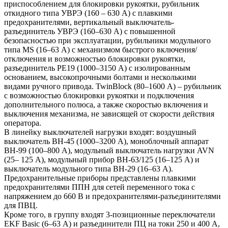
приспособлением для блокировки рукоятки, рубильник
откидного типа УВРЭ (160 – 630 А) с плавкими
предохранителями, вертикальный выключатель-
разъединитель УВРЭ (160–630 А) с повышенной
безопасностью при эксплуатации, рубильники модульного
типа MS (16–63 А) с механизмом быстрого включения/
отключения и возможностью блокировки рукоятки,
разъединитель РЕ19 (1000–3150 А) с изолированным
основанием, высокопрочными болтами и несколькими
видами ручного привода. TwinBlock (80–1600 А) – рубильник
с возможностью блокировки рукоятки и подключения
дополнительного полюса, а также скоростью включения и
выключения механизма, не зависящей от скорости действия
оператора.
В линейку выключателей нагрузки входят: воздушный
выключатель ВН-45 (1000–3200 А), моноблочный аппарат
ВН-99 (100–800 А), модульный выключатель нагрузки AVN
(25– 125 А), модульный прибор ВН-63/125 (16–125 А) и
выключатель модульного типа ВН-29 (16–63 А).
Предохранительные приборы представлены плавкими
предохранителями ППН для сетей переменного тока с
напряжением до 660 В и предохранителями-разъединителями
для ПВЦ.
Кроме того, в группу входят 3-позиционные переключатели
EKF Basic (6–63 А) и разъединители ПЦ на токи 250 и 400 А,