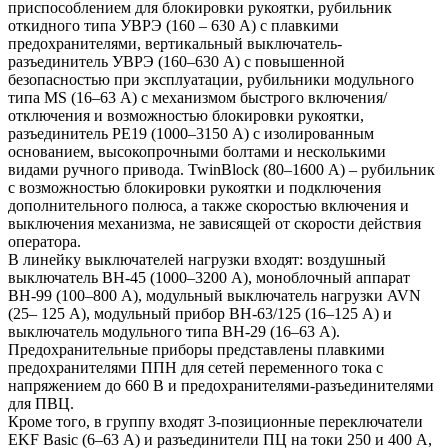
приспособлением для блокировки рукоятки, рубильник
откидного типа УВРЭ (160 – 630 А) с плавкими
предохранителями, вертикальный выключатель-
разъединитель УВРЭ (160–630 А) с повышенной
безопасностью при эксплуатации, рубильники модульного
типа MS (16–63 А) с механизмом быстрого включения/
отключения и возможностью блокировки рукоятки,
разъединитель РЕ19 (1000–3150 А) с изолированным
основанием, высокопрочными болтами и несколькими
видами ручного привода. TwinBlock (80–1600 А) – рубильник
с возможностью блокировки рукоятки и подключения
дополнительного полюса, а также скоростью включения и
выключения механизма, не зависящей от скорости действия
оператора.
В линейку выключателей нагрузки входят: воздушный
выключатель ВН-45 (1000–3200 А), моноблочный аппарат
ВН-99 (100–800 А), модульный выключатель нагрузки AVN
(25– 125 А), модульный прибор ВН-63/125 (16–125 А) и
выключатель модульного типа ВН-29 (16–63 А).
Предохранительные приборы представлены плавкими
предохранителями ППН для сетей переменного тока с
напряжением до 660 В и предохранителями-разъединителями
для ПВЦ.
Кроме того, в группу входят 3-позиционные переключатели
EKF Basic (6–63 А) и разъединители ПЦ на токи 250 и 400 А,