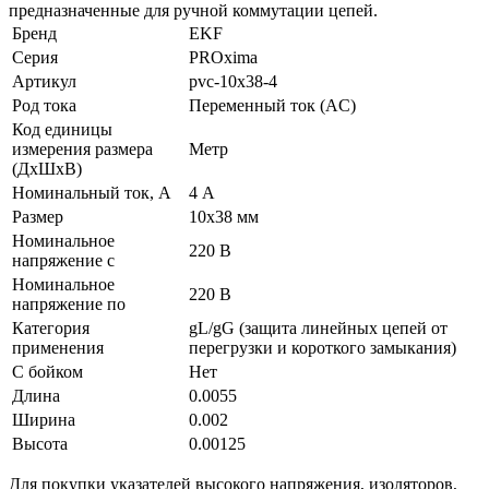
предназначенные для ручной коммутации цепей.
Бренд
EKF
Серия
PROxima
Артикул
pvc-10x38-4
Род тока
Переменный ток (AC)
Код единицы
измерения размера
Метр
(ДхШхВ)
Номинальный ток, А
4 А
Размер
10х38 мм
Номинальное
220 В
напряжение с
Номинальное
220 В
напряжение по
Категория
gL/gG (защита линейных цепей от
применения
перегрузки и короткого замыкания)
С бойком
Нет
Длина
0.0055
Ширина
0.002
Высота
0.00125
Для покупки указателей высокого напряжения, изоляторов,