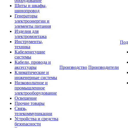
оборудование
Щиты и шкафы,
шинопровод
Генераторы
электроэнергии и
элементы питания
Изделия для
электромонтажа
Инструменты,
Под
техника
Кабеленесущие
системы
Кабели, провода и
аксессуары
Производство
Производители
Климатические и
инженерные системы
Низковольтное и
промышленное
электрооборудование
Освещение
Прочие товары
Связь,
телекоммуникации
Устройства и средства
безопасности