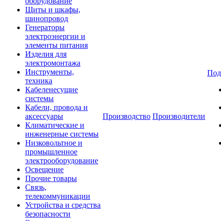
оборудование
Щиты и шкафы,
шинопровод
Генераторы
электроэнергии и
элементы питания
Изделия для
электромонтажа
Инструменты,
Под
техника
Кабеленесущие
системы
Кабели, провода и
аксессуары
Производство
Производители
Климатические и
инженерные системы
Низковольтное и
промышленное
электрооборудование
Освещение
Прочие товары
Связь,
телекоммуникации
Устройства и средства
безопасности