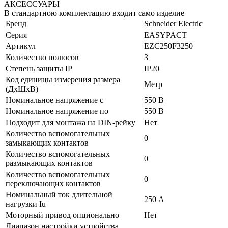
АКСЕССУАРЫ
В стандартною комплектацию входит само изделие
Бренд
Schneider Electric
Серия
EASYPACT
Артикул
EZC250F3250
Количество полюсов
3
Степень защиты IP
IP20
Код единицы измерения размера
Метр
(ДхШхВ)
Номинальное напряжение с
550 В
Номинальное напряжение по
550 В
Подходит для монтажа на DIN-рейку
Нет
Количество вспомогательных
0
замыкающих контактов
Количество вспомогательных
0
размыкающих контактов
Количество вспомогательных
0
переключающих контактов
Номинальный ток длительной
250 А
нагрузки Iu
Моторный привод опционально
Нет
Диапазон настройки устройства