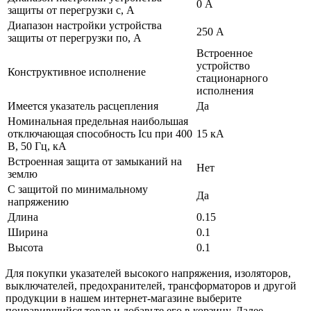
0 А
защиты от перегрузки с, А
Диапазон настройки устройства
250 А
защиты от перегрузки по, А
Встроенное
устройство
Конструктивное исполнение
стационарного
исполнения
Имеется указатель расцепления
Да
Номинальная предельная наибольшая
отключающая способность Icu при 400
15 кА
В, 50 Гц, кА
Встроенная защита от замыканий на
Нет
землю
С защитой по минимальному
Да
напряжению
Длина
0.15
Ширина
0.1
Высота
0.1
Для покупки указателей высокого напряжения, изоляторов,
выключателей, предохранителей, трансформаторов и другой
продукции в нашем интернет-магазине выберите
понравившийся товар и добавьте его в корзину. Далее