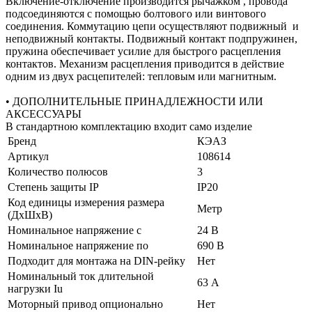
Включение-отключение производится рычажком , провода
подсоединяются с помощью болтового или винтового
соединения. Коммутацию цепи осуществляют подвижный и
неподвижный контакты. Подвижный контакт подпружинен,
пружина обеспечивает усилие для быстрого расцепления
контактов. Механизм расцепления приводится в действие
одним из двух расцепителей: тепловым или магнитным.
• ДОПОЛНИТЕЛЬНЫЕ ПРИНАДЛЕЖНОСТИ ИЛИ
АКСЕССУАРЫ
В стандартною комплектацию входит само изделие
Бренд
КЭАЗ
Артикул
108614
Количество полюсов
3
Степень защиты IP
IP20
Код единицы измерения размера
Метр
(ДхШхВ)
Номинальное напряжение с
24 В
Номинальное напряжение по
690 В
Подходит для монтажа на DIN-рейку
Нет
Номинальный ток длительной
63 А
нагрузки Iu
Моторный привод опционально
Нет