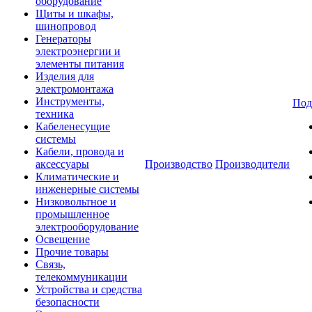
оборудование
Щиты и шкафы,
шинопровод
Генераторы
электроэнергии и
элементы питания
Изделия для
электромонтажа
Инструменты,
Под
техника
Кабеленесущие
системы
Кабели, провода и
аксессуары
Производство
Производители
Климатические и
инженерные системы
Низковольтное и
промышленное
электрооборудование
Освещение
Прочие товары
Связь,
телекоммуникации
Устройства и средства
безопасности