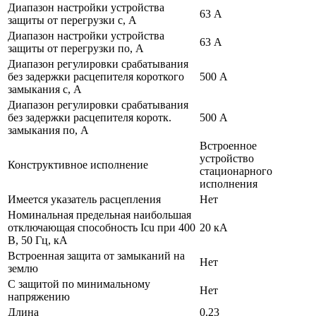
Диапазон настройки устройства
63 А
защиты от перегрузки с, А
Диапазон настройки устройства
63 А
защиты от перегрузки по, А
Диапазон регулировки срабатывания
без задержки расцепителя короткого
500 А
замыкания с, А
Диапазон регулировки срабатывания
без задержки расцепителя коротк.
500 А
замыкания по, А
Встроенное
устройство
Конструктивное исполнение
стационарного
исполнения
Имеется указатель расцепления
Нет
Номинальная предельная наибольшая
отключающая способность Icu при 400
20 кА
В, 50 Гц, кА
Встроенная защита от замыканий на
Нет
землю
С защитой по минимальному
Нет
напряжению
Длина
0.23