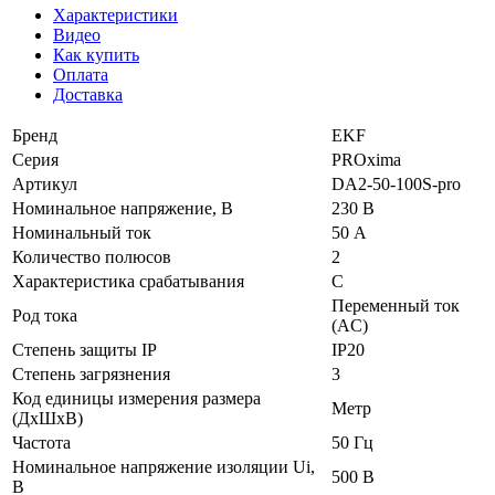
Характеристики
Видео
Как купить
Оплата
Доставка
Бренд
EKF
Серия
PROxima
Артикул
DA2-50-100S-pro
Номинальное напряжение, В
230 В
Номинальный ток
50 А
Количество полюсов
2
Характеристика срабатывания
C
Переменный ток
Род тока
(AC)
Степень защиты IP
IP20
Степень загрязнения
3
Код единицы измерения размера
Метр
(ДхШхВ)
Частота
50 Гц
Номинальное напряжение изоляции Ui,
500 В
В