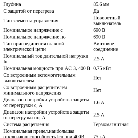
Глубина
85.6 мм
С защитой от перегрева
Да
Поворотный
Тип элемента управления
выключатель
Номинальное напряжение с
690 В
Номинальное напряжение по
690 В
Тип присоединения главной
Винтовое
электрической цепи
соединение
Номинальный ток длительной нагрузки
2.5 А
Iu
Номинальная мощность при AC-3, 400 В
0.75 кВт
Со встроенным вспомогательным
Нет
выключателем
Со встроенным расцепителем
Нет
минимального напряжения
Диапазон настройки устройства защиты
1.6 А
от перегрузки с, А
Диапазон настройки устройства защиты
2.5 А
от перегрузки по, А
Система расцепления
Термомагнитная
Номинальная предел.наибольшая
отключающ.способность Icu при 400В
75 кА