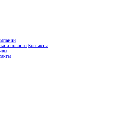
омпании
тьи и новости
Контакты
ывы
такты