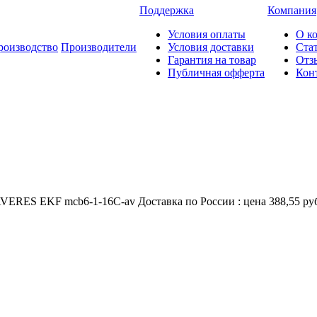
Поддержка
Компания
Условия оплаты
О к
роизводство
Производители
Условия доставки
Ста
Гарантия на товар
Отз
Публичная офферта
Кон
RES EKF mcb6-1-16C-av Доставка по России : цена 388,55 руб.