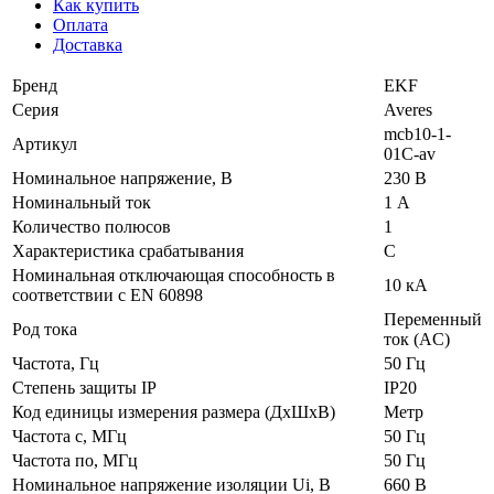
Как купить
Оплата
Доставка
Бренд
EKF
Серия
Averes
mcb10-1-
Артикул
01C-av
Номинальное напряжение, В
230 В
Номинальный ток
1 А
Количество полюсов
1
Характеристика срабатывания
C
Номинальная отключающая способность в
10 кА
соответствии с EN 60898
Переменный
Род тока
ток (AC)
Частота, Гц
50 Гц
Степень защиты IP
IP20
Код единицы измерения размера (ДхШхВ)
Метр
Частота с, МГц
50 Гц
Частота по, МГц
50 Гц
Номинальное напряжение изоляции Ui, В
660 В