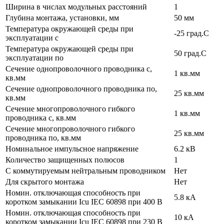
Ширина в числах модульных расстояний
1
Глубина монтажа, установки, мм
50 мм
Температура окружающей среды при
-25 град.C
эксплуатации с
Температура окружающей cреды при
50 град.C
эксплуатации по
Сечение однопроволочного проводника с,
1 кв.мм
кв.мм
Сечение однопроволочного проводника по,
25 кв.мм
кв.мм
Сечение многопроволочного гибкого
1 кв.мм
проводника с, кв.мм
Сечение многопроволочного гибкого
25 кв.мм
проводника по, кв.мм
Номинальное импульсное напряжение
6.2 кВ
Количество защищенных полюсов
1
С коммутируемым нейтральным проводником
Нет
Для скрытого монтажа
Нет
Номин. отключающая способность при
5.8 кА
коротком замыкании Icu IEC 60898 при 400 В
Номин. отключающая способность при
10 кА
коротком замыкании Icu IEC 60898 при 230 В