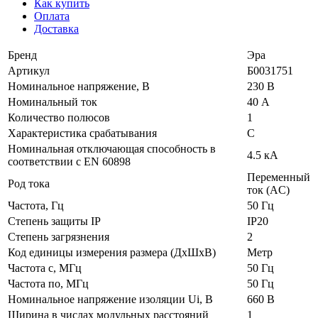
Как купить
Оплата
Доставка
Бренд
Эра
Артикул
Б0031751
Номинальное напряжение, В
230 В
Номинальный ток
40 А
Количество полюсов
1
Характеристика срабатывания
C
Номинальная отключающая способность в
4.5 кА
соответствии с EN 60898
Переменный
Род тока
ток (AC)
Частота, Гц
50 Гц
Степень защиты IP
IP20
Степень загрязнения
2
Код единицы измерения размера (ДхШхВ)
Метр
Частота с, МГц
50 Гц
Частота по, МГц
50 Гц
Номинальное напряжение изоляции Ui, В
660 В
Ширина в числах модульных расстояний
1