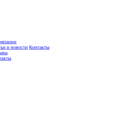
омпании
тьи и новости
Контакты
ывы
такты