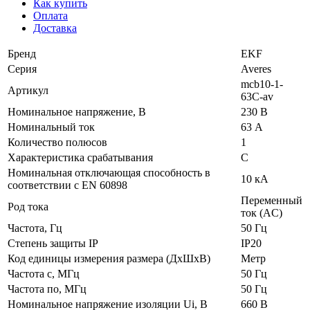
Как купить
Оплата
Доставка
Бренд
EKF
Серия
Averes
mcb10-1-
Артикул
63C-av
Номинальное напряжение, В
230 В
Номинальный ток
63 А
Количество полюсов
1
Характеристика срабатывания
C
Номинальная отключающая способность в
10 кА
соответствии с EN 60898
Переменный
Род тока
ток (AC)
Частота, Гц
50 Гц
Степень защиты IP
IP20
Код единицы измерения размера (ДхШхВ)
Метр
Частота с, МГц
50 Гц
Частота по, МГц
50 Гц
Номинальное напряжение изоляции Ui, В
660 В