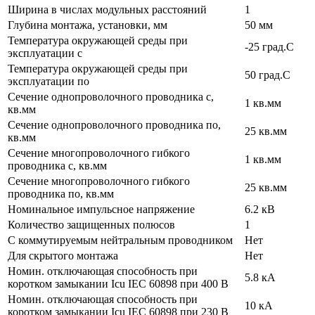
Ширина в числах модульных расстояний
1
Глубина монтажа, установки, мм
50 мм
Температура окружающей среды при
-25 град.C
эксплуатации с
Температура окружающей cреды при
50 град.C
эксплуатации по
Сечение однопроволочного проводника с,
1 кв.мм
кв.мм
Сечение однопроволочного проводника по,
25 кв.мм
кв.мм
Сечение многопроволочного гибкого
1 кв.мм
проводника с, кв.мм
Сечение многопроволочного гибкого
25 кв.мм
проводника по, кв.мм
Номинальное импульсное напряжение
6.2 кВ
Количество защищенных полюсов
1
С коммутируемым нейтральным проводником
Нет
Для скрытого монтажа
Нет
Номин. отключающая способность при
5.8 кА
коротком замыкании Icu IEC 60898 при 400 В
Номин. отключающая способность при
10 кА
коротком замыкании Icu IEC 60898 при 230 В