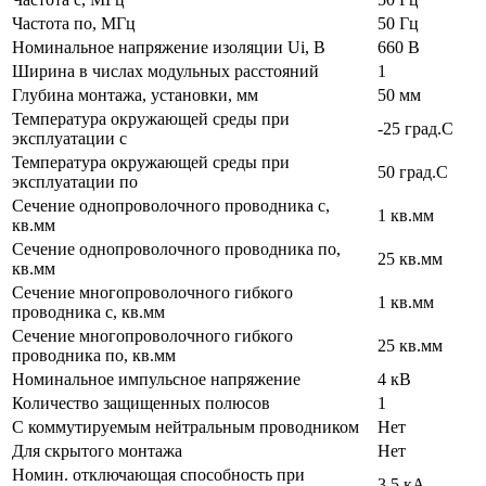
Частота по, МГц
50 Гц
Номинальное напряжение изоляции Ui, В
660 В
Ширина в числах модульных расстояний
1
Глубина монтажа, установки, мм
50 мм
Температура окружающей среды при
-25 град.C
эксплуатации с
Температура окружающей cреды при
50 град.C
эксплуатации по
Сечение однопроволочного проводника с,
1 кв.мм
кв.мм
Сечение однопроволочного проводника по,
25 кв.мм
кв.мм
Сечение многопроволочного гибкого
1 кв.мм
проводника с, кв.мм
Сечение многопроволочного гибкого
25 кв.мм
проводника по, кв.мм
Номинальное импульсное напряжение
4 кВ
Количество защищенных полюсов
1
С коммутируемым нейтральным проводником
Нет
Для скрытого монтажа
Нет
Номин. отключающая способность при
3.5 кА