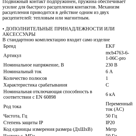
Подвижный контакт подпружинен, пружина обеспечивает
усилие для быстрого расцепления контактов. Механизм
расцепления приводится в действие одним из двух
расцепителей: тепловым или магнитным.
• ДОПОЛНИТЕЛЬНЫЕ ПРИНАДЛЕЖНОСТИ ИЛИ
АКСЕССУАРЫ
В стандартною комплектацию входит само изделие
Бренд
EKF
mcb4763-6-
Артикул
1-06C-pro
Номинальное напряжение, В
230 В
Номинальный ток
6 А
Количество полюсов
1
Характеристика срабатывания
C
Номинальная отключающая способность в
6 кА
соответствии с EN 60898
Переменный
Род тока
ток (AC)
Частота, Гц
50 Гц
Степень защиты IP
IP20
Код единицы измерения размера (ДхШхВ)
Метр
Частота с, МГц
50 Гц