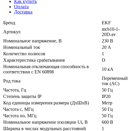
Как купить
Оплата
Доставка
Бренд
EKF
mcb10-1-
Артикул
20D-av
Номинальное напряжение, В
230 В
Номинальный ток
20 А
Количество полюсов
1
Характеристика срабатывания
D
Номинальная отключающая способность в
10 кА
соответствии с EN 60898
Переменный
Род тока
ток (AC)
Частота, Гц
50 Гц
Степень защиты IP
IP20
Код единицы измерения размера (ДхШхВ)
Метр
Частота с, МГц
50 Гц
Частота по, МГц
50 Гц
Номинальное напряжение изоляции Ui, В
660 В
Ширина в числах модульных расстояний
1