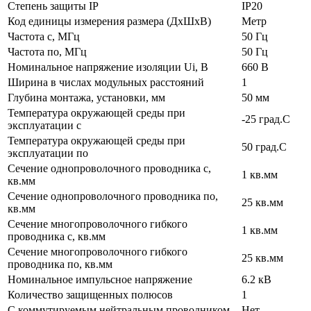
Степень защиты IP
IP20
Код единицы измерения размера (ДхШхВ)
Метр
Частота с, МГц
50 Гц
Частота по, МГц
50 Гц
Номинальное напряжение изоляции Ui, В
660 В
Ширина в числах модульных расстояний
1
Глубина монтажа, установки, мм
50 мм
Температура окружающей среды при
-25 град.C
эксплуатации с
Температура окружающей cреды при
50 град.C
эксплуатации по
Сечение однопроволочного проводника с,
1 кв.мм
кв.мм
Сечение однопроволочного проводника по,
25 кв.мм
кв.мм
Сечение многопроволочного гибкого
1 кв.мм
проводника с, кв.мм
Сечение многопроволочного гибкого
25 кв.мм
проводника по, кв.мм
Номинальное импульсное напряжение
6.2 кВ
Количество защищенных полюсов
1
С коммутируемым нейтральным проводником
Нет