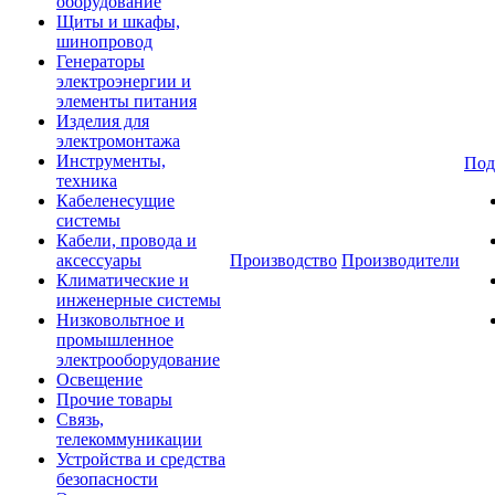
оборудование
Щиты и шкафы,
шинопровод
Генераторы
электроэнергии и
элементы питания
Изделия для
электромонтажа
Инструменты,
Под
техника
Кабеленесущие
системы
Кабели, провода и
аксессуары
Производство
Производители
Климатические и
инженерные системы
Низковольтное и
промышленное
электрооборудование
Освещение
Прочие товары
Связь,
телекоммуникации
Устройства и средства
безопасности