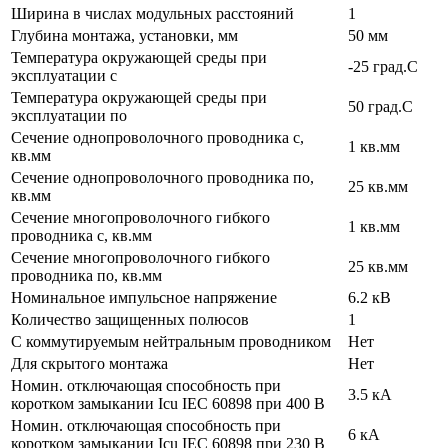
Ширина в числах модульных расстояний
1
Глубина монтажа, установки, мм
50 мм
Температура окружающей среды при
-25 град.C
эксплуатации с
Температура окружающей cреды при
50 град.C
эксплуатации по
Сечение однопроволочного проводника с,
1 кв.мм
кв.мм
Сечение однопроволочного проводника по,
25 кв.мм
кв.мм
Сечение многопроволочного гибкого
1 кв.мм
проводника с, кв.мм
Сечение многопроволочного гибкого
25 кв.мм
проводника по, кв.мм
Номинальное импульсное напряжение
6.2 кВ
Количество защищенных полюсов
1
С коммутируемым нейтральным проводником
Нет
Для скрытого монтажа
Нет
Номин. отключающая способность при
3.5 кА
коротком замыкании Icu IEC 60898 при 400 В
Номин. отключающая способность при
6 кА
коротком замыкании Icu IEC 60898 при 230 В