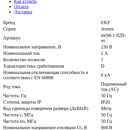
Как купить
Оплата
Доставка
Бренд
EKF
Серия
Averes
mcb6-1-02D-
Артикул
av
Номинальное напряжение, В
230 В
Номинальный ток
2 А
Количество полюсов
1
Характеристика срабатывания
D
Номинальная отключающая способность в
6 кА
соответствии с EN 60898
Переменный
Род тока
ток (AC)
Частота, Гц
50 Гц
Степень защиты IP
IP20
Код единицы измерения размера (ДхШхВ)
Метр
Частота с, МГц
50 Гц
Частота по, МГц
50 Гц
Номинальное напряжение изоляции Ui, В
660 В