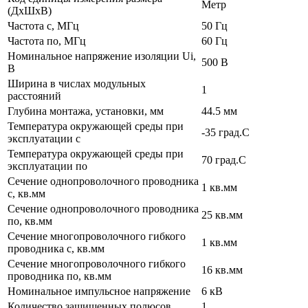
Метр
(ДхШхВ)
Частота с, МГц
50 Гц
Частота по, МГц
60 Гц
Номинальное напряжение изоляции Ui,
500 В
В
Ширина в числах модульных
1
расстояний
Глубина монтажа, установки, мм
44.5 мм
Температура окружающей среды при
-35 град.C
эксплуатации с
Температура окружающей cреды при
70 град.C
эксплуатации по
Сечение однопроволочного проводника
1 кв.мм
с, кв.мм
Сечение однопроволочного проводника
25 кв.мм
по, кв.мм
Сечение многопроволочного гибкого
1 кв.мм
проводника с, кв.мм
Сечение многопроволочного гибкого
16 кв.мм
проводника по, кв.мм
Номинальное импульсное напряжение
6 кВ
Количество защищенных полюсов
1