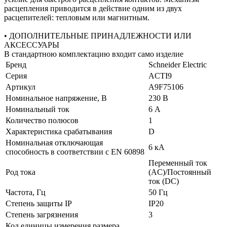
расцепления приводится в действие одним из двух
расцепителей: тепловым или магнитным.
• ДОПОЛНИТЕЛЬНЫЕ ПРИНАДЛЕЖНОСТИ ИЛИ
АКСЕССУАРЫ
В стандартною комплектацию входит само изделие
Бренд
Schneider Electric
Серия
ACTI9
Артикул
A9F75106
Номинальное напряжение, В
230 В
Номинальный ток
6 А
Количество полюсов
1
Характеристика срабатывания
D
Номинальная отключающая
6 кА
способность в соответствии с EN 60898
Переменный ток
Род тока
(AC)/Постоянный
ток (DC)
Частота, Гц
50 Гц
Степень защиты IP
IP20
Степень загрязнения
3
Код единицы измерения размера