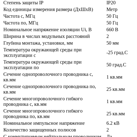
Степень защиты IP
IP20
Код единицы измерения размера (ДхШхВ)
Метр
Частота с, МГц
50 Гц
Частота по, МГц
50 Гц
Номинальное напряжение изоляции Ui, В
660 В
Ширина в числах модульных расстояний
2
Глубина монтажа, установки, мм
50 мм
Температура окружающей среды при
-25 град.C
эксплуатации с
Температура окружающей cреды при
50 град.C
эксплуатации по
Сечение однопроволочного проводника с,
1 кв.мм
кв.мм
Сечение однопроволочного проводника по,
25 кв.мм
кв.мм
Сечение многопроволочного гибкого
1 кв.мм
проводника с, кв.мм
Сечение многопроволочного гибкого
25 кв.мм
проводника по, кв.мм
Номинальное импульсное напряжение
6.2 кВ
Количество защищенных полюсов
2
С коммутируемым нейтральным проводником
Да