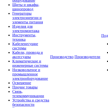
оборудование
Щиты и шкафы,
шинопровод
Генераторы
электроэнергии и
элементы питания
Изделия для
электромонтажа
Инструменты,
Под
техника
Кабеленесущие
системы
Кабели, провода и
аксессуары
Производство
Производители
Климатические и
инженерные системы
Низковольтное и
промышленное
электрооборудование
Освещение
Прочие товары
Связь,
телекоммуникации
Устройства и средства
безопасности