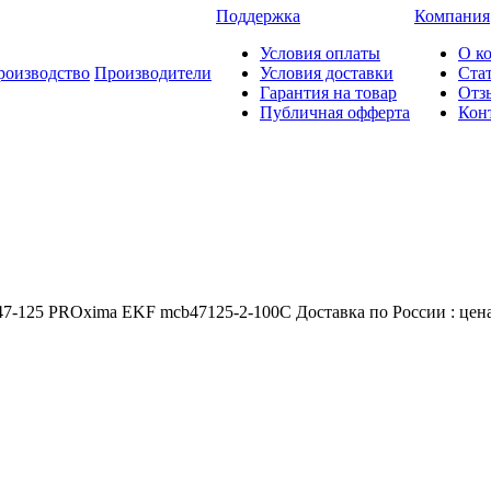
Поддержка
Компания
Условия оплаты
О к
роизводство
Производители
Условия доставки
Ста
Гарантия на товар
Отз
Публичная офферта
Кон
125 PROxima EKF mcb47125-2-100C Доставка по России : цена 3