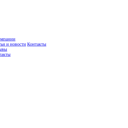
омпании
тьи и новости
Контакты
ывы
такты