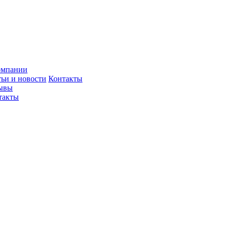
омпании
тьи и новости
Контакты
ывы
такты