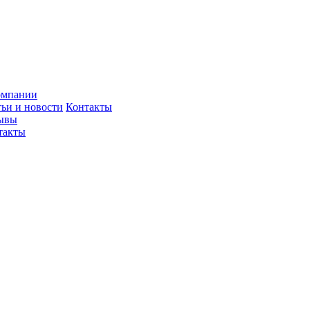
омпании
тьи и новости
Контакты
ывы
такты