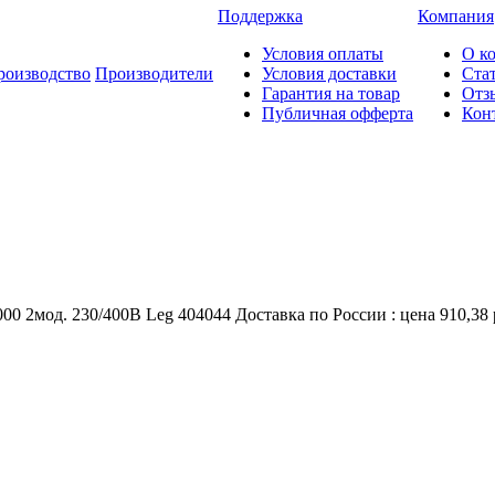
Поддержка
Компания
Условия оплаты
О к
роизводство
Производители
Условия доставки
Ста
Гарантия на товар
Отз
Публичная офферта
Кон
2мод. 230/400В Leg 404044 Доставка по России : цена 910,38 р