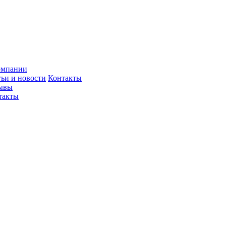
омпании
тьи и новости
Контакты
ывы
такты