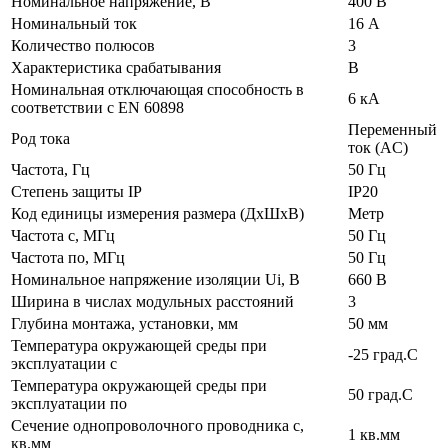
Номинальное напряжение, В
400 В
Номинальный ток
16 А
Количество полюсов
3
Характеристика срабатывания
B
Номинальная отключающая способность в
6 кА
соответствии с EN 60898
Переменный
Род тока
ток (AC)
Частота, Гц
50 Гц
Степень защиты IP
IP20
Код единицы измерения размера (ДхШхВ)
Метр
Частота с, МГц
50 Гц
Частота по, МГц
50 Гц
Номинальное напряжение изоляции Ui, В
660 В
Ширина в числах модульных расстояний
3
Глубина монтажа, установки, мм
50 мм
Температура окружающей среды при
-25 град.C
эксплуатации с
Температура окружающей cреды при
50 град.C
эксплуатации по
Сечение однопроволочного проводника с,
1 кв.мм
кв.мм