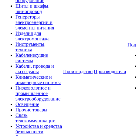
оборудование
Щиты и шкафы,
шинопровод
Генераторы
электроэнергии и
элементы питания
Изделия для
электромонтажа
Инструменты,
Под
техника
Кабеленесущие
системы
Кабели, провода и
аксессуары
Производство
Производители
Климатические и
инженерные системы
Низковольтное и
промышленное
электрооборудование
Освещение
Прочие товары
Связь,
телекоммуникации
Устройства и средства
безопасности