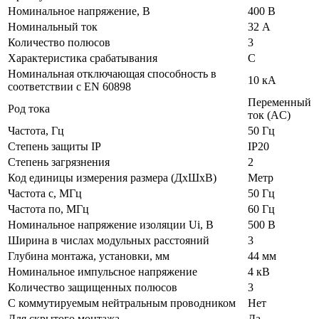
Номинальное напряжение, В
400 В
Номинальный ток
32 А
Количество полюсов
3
Характеристика срабатывания
C
Номинальная отключающая способность в
10 кА
соответствии с EN 60898
Переменный
Род тока
ток (AC)
Частота, Гц
50 Гц
Степень защиты IP
IP20
Степень загрязнения
2
Код единицы измерения размера (ДхШхВ)
Метр
Частота с, МГц
50 Гц
Частота по, МГц
60 Гц
Номинальное напряжение изоляции Ui, В
500 В
Ширина в числах модульных расстояний
3
Глубина монтажа, установки, мм
44 мм
Номинальное импульсное напряжение
4 кВ
Количество защищенных полюсов
3
С коммутируемым нейтральным проводником
Нет
Для скрытого монтажа
Да