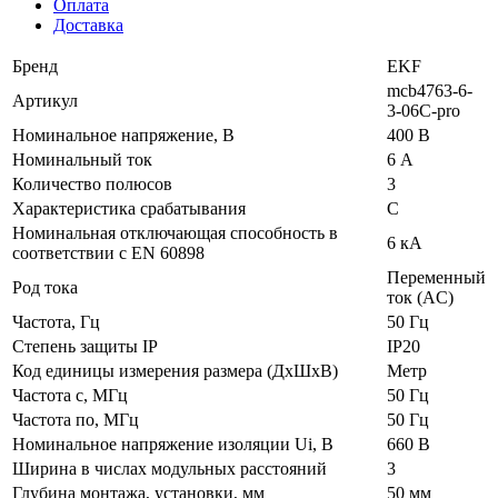
Оплата
Доставка
Бренд
EKF
mcb4763-6-
Артикул
3-06C-pro
Номинальное напряжение, В
400 В
Номинальный ток
6 А
Количество полюсов
3
Характеристика срабатывания
C
Номинальная отключающая способность в
6 кА
соответствии с EN 60898
Переменный
Род тока
ток (AC)
Частота, Гц
50 Гц
Степень защиты IP
IP20
Код единицы измерения размера (ДхШхВ)
Метр
Частота с, МГц
50 Гц
Частота по, МГц
50 Гц
Номинальное напряжение изоляции Ui, В
660 В
Ширина в числах модульных расстояний
3
Глубина монтажа, установки, мм
50 мм