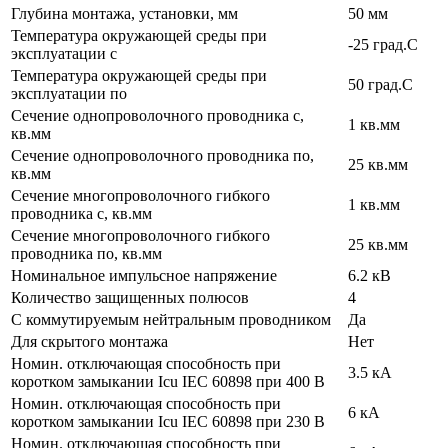
Глубина монтажа, установки, мм
50 мм
Температура окружающей среды при
-25 град.C
эксплуатации с
Температура окружающей cреды при
50 град.C
эксплуатации по
Сечение однопроволочного проводника с,
1 кв.мм
кв.мм
Сечение однопроволочного проводника по,
25 кв.мм
кв.мм
Сечение многопроволочного гибкого
1 кв.мм
проводника с, кв.мм
Сечение многопроволочного гибкого
25 кв.мм
проводника по, кв.мм
Номинальное импульсное напряжение
6.2 кВ
Количество защищенных полюсов
4
С коммутируемым нейтральным проводником
Да
Для скрытого монтажа
Нет
Номин. отключающая способность при
3.5 кА
коротком замыкании Icu IEC 60898 при 400 В
Номин. отключающая способность при
6 кА
коротком замыкании Icu IEC 60898 при 230 В
Номин. отключающая способность при