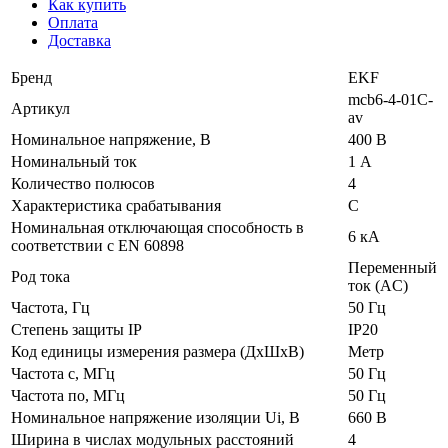
Как купить
Оплата
Доставка
Бренд
EKF
mcb6-4-01C-
Артикул
av
Номинальное напряжение, В
400 В
Номинальный ток
1 А
Количество полюсов
4
Характеристика срабатывания
C
Номинальная отключающая способность в
6 кА
соответствии с EN 60898
Переменный
Род тока
ток (AC)
Частота, Гц
50 Гц
Степень защиты IP
IP20
Код единицы измерения размера (ДхШхВ)
Метр
Частота с, МГц
50 Гц
Частота по, МГц
50 Гц
Номинальное напряжение изоляции Ui, В
660 В
Ширина в числах модульных расстояний
4