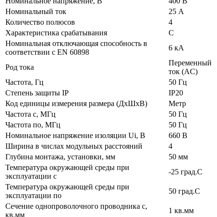
Номинальное напряжение, В
400 В
Номинальный ток
25 А
Количество полюсов
4
Характеристика срабатывания
C
Номинальная отключающая способность в
6 кА
соответствии с EN 60898
Переменный
Род тока
ток (AC)
Частота, Гц
50 Гц
Степень защиты IP
IP20
Код единицы измерения размера (ДхШхВ)
Метр
Частота с, МГц
50 Гц
Частота по, МГц
50 Гц
Номинальное напряжение изоляции Ui, В
660 В
Ширина в числах модульных расстояний
4
Глубина монтажа, установки, мм
50 мм
Температура окружающей среды при
-25 град.C
эксплуатации с
Температура окружающей cреды при
50 град.C
эксплуатации по
Сечение однопроволочного проводника с,
1 кв.мм
кв.мм