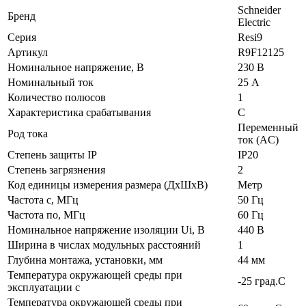
Schneider
Бренд
Electric
Серия
Resi9
Артикул
R9F12125
Номинальное напряжение, В
230 В
Номинальный ток
25 А
Количество полюсов
1
Характеристика срабатывания
C
Переменный
Род тока
ток (AC)
Степень защиты IP
IP20
Степень загрязнения
2
Код единицы измерения размера (ДхШхВ)
Метр
Частота с, МГц
50 Гц
Частота по, МГц
60 Гц
Номинальное напряжение изоляции Ui, В
440 В
Ширина в числах модульных расстояний
1
Глубина монтажа, установки, мм
44 мм
Температура окружающей среды при
-25 град.C
эксплуатации с
Температура окружающей cреды при