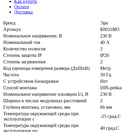
Как купить
Оплата
Доставка
Бренд
Эра
Артикул
Б0031883
Номинальное напряжение, В
230 В
Номинальный ток
40 А
Количество полюсов
2
Степень защиты IP
IP20
Степень загрязнения
2
Код единицы измерения размера (ДхШхВ)
Метр
Частота
50 Гц
С устройством блокировки
Нет
Способ монтажа
DIN-рейка
Номинальное напряжение изоляции Ui, В
230 В
Ширина в числах модульных расстояний
2
Глубина монтажа, установки, мм
66 мм
Температура окружающей среды при
-25 град.C
эксплуатации с
Температура окружающей cреды при
40 град.C
эксплуатации по