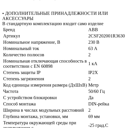
• ДОПОЛНИТЕЛЬНЫЕ ПРИНАДЛЕЖНОСТИ ИЛИ
АКСЕССУАРЫ
В стандартную комплектацию входит само изделие
Бренд
ABB
Артикул
2CSF202001R3630
Номинальное напряжение, В
230 В
Номинальный ток
63 А
Количество полюсов
2
Номинальная отключающая способность в
1 кА
соответствии с EN 60898
Степень защиты IP
IP2X
Степень загрязнения
2
Код единицы измерения размера (ДхШхВ)
Метр
Частота
50/60 Гц
С устройством блокировки
Да
Способ монтажа
DIN-рейка
Ширина в числах модульных расстояний
2
Глубина монтажа, установки, мм
69 мм
Температура окружающей среды при
-25 град.C
эксплуатации с