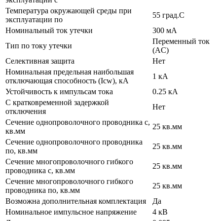
Температура окружающей cреды при
55 град.C
эксплуатации по
Номинальный ток утечки
300 мА
Переменный ток
Тип по току утечки
(AC)
Селективная защита
Нет
Номинальная предельная наибольшая
1 кА
отключающая способность (Icw), кА
Устойчивость к импульсам тока
0.25 кА
С кратковременной задержкой
Нет
отключения
Сечение однопроволочного проводника с,
25 кв.мм
кв.мм
Сечение однопроволочного проводника
25 кв.мм
по, кв.мм
Сечение многопроволочного гибкого
25 кв.мм
проводника с, кв.мм
Сечение многопроволочного гибкого
25 кв.мм
проводника по, кв.мм
Возможна дополнительная комплектация
Да
Номинальное импульсное напряжение
4 кВ