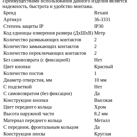
Преимуществами использования данного изделия является
надежность, быстрота и удобство монтажа.
Бренд
Rexant
Артикул
36-3331
Степень защиты IP
IP30
Код единицы измерения размера (ДхШхВ)
Метр
Количество размыкающих контактов
2
Количество замыкающих контактов
2
Количество переключающих контактов
2
Без самовозврата (с фиксацией)
Нет
Цвет кнопки
Красный
Количество постов
1
Диаметр отверстия, мм
10 мм
С подсветкой
Нет
С самовозвратом (без фиксации)
Да
Конструкции кнопки
Высокая
Цвет переднего кольца
Хром
Высота наружной части
8.2 мм
Материал переднего кольца
Металл
С передним, фронтальным кольцом
Да
Конструкция линзы
Круглая