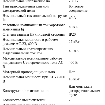
Номинальное напряжение по
230 В
Тип присоединения главной
Болтовое
электрической цепи
соединение
Номинальный ток длительной нагрузки
40 А
Iu
Условный номинальный ток короткого
40 кА
замыкания Iq
Степень защиты (IP) лицевой стороны
IP20
Номинальная мощность в рабочем
27 кВт
режиме AC-23, 400 В
Номинальный кратковременно
4.5 кА
выдерживаемый ток Icw
Максимальное номинальное рабочее
напряжение Ue переменного тока AC,
400 В
В
Моторный привод опционально
Нет
Номинальная мощность при AC-3, 400
16 кВт
В
Для монтажа в
Конструктивное исполнение
распределительном
щите
Количество выключателей
2