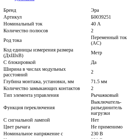
Бренд
Эра
Артикул
Б0039251
Номинальный ток
40 А
Количество полюсов
2
Переменный ток
Род тока
(AC)
Код единицы измерения размера
Метр
(ДхШхВ)
С блокировкой
Да
Ширина в числах модульных
2
расстояний
Глубина монтажа, установки, мм
71.5 мм
Количество замыкающих контактов
2
Тип элемента управления
Рычажковый
Выключатель-
Функция переключения
разъединитель
нагрузки
С сигнальной лампой
Нет
Цвет рычага
Не применимо
Номинальное напряжение с
230 В