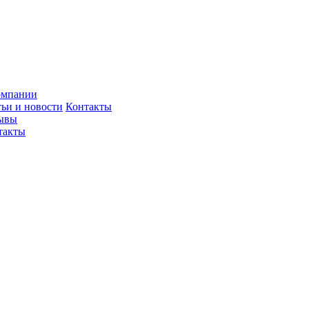
омпании
тьи и новости
Контакты
ывы
такты