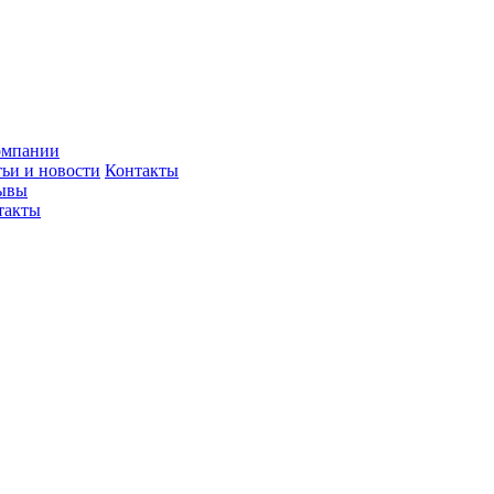
омпании
тьи и новости
Контакты
ывы
такты