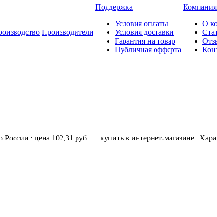
Поддержка
Компания
Условия оплаты
О к
роизводство
Производители
Условия доставки
Ста
Гарантия на товар
Отз
Публичная офферта
Кон
ссии : цена 102,31 руб. — купить в интернет-магазине | Хара