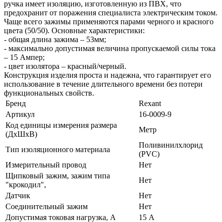
ручка имеет изоляцию, изготовленную из ПВХ, что
предохранит от поражения специалиста электрическим током.
Чаще всего зажимы применяются парами черного и красного
цвета (50/50). Основные характеристики:
- общая длина зажима – 53мм;
- максимально допустимая величина пропускаемой силы тока
– 15 Ампер;
- цвет изолятора – красный/черный.
Конструкция изделия проста и надежна, что гарантирует его
использование в течение длительного времени без потери
функциональных свойств.
Бренд
Rexant
Артикул
16-0009-9
Код единицы измерения размера
Метр
(ДхШхВ)
Поливинилхлорид
Тип изоляционного материала
(PVC)
Измерительный провод
Нет
Щипковый зажим, зажим типа
Нет
"крокодил",
Датчик
Нет
Соединительный зажим
Нет
Допустимая токовая нагрузка, А
15 А