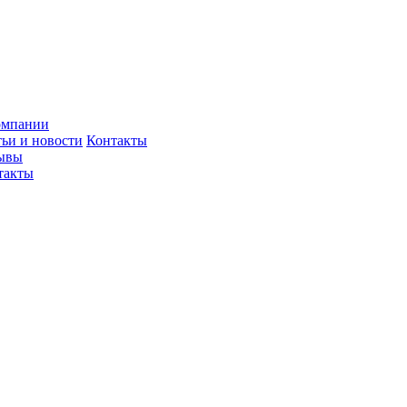
омпании
тьи и новости
Контакты
ывы
такты