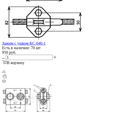
Зажим с ушком КС-040-1
Есть в наличии: 70 шт
950
руб.
В корзину