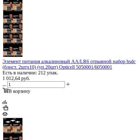
Элемент питания алкалиновый AA/LR6 отрывной набор hsdc
(блист. 2штх10) (уп.20шт) Opticell 5050001/6050001
Есть в наличии: 212 упак.
1 012,64
руб.
В корзину