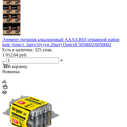
Элемент питания алкалиновый AAA/LR03 отрывной набор
hsdc (блист. 2штх10) (уп.20шт) Opticell 5050002/6050002
Есть в наличии: 325 упак.
1 012,64
руб.
В корзину
Новинка