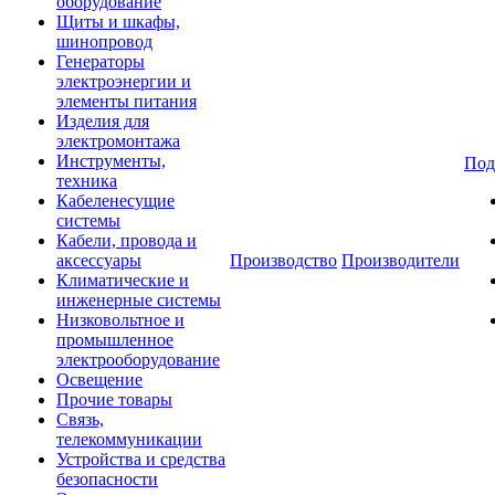
оборудование
Щиты и шкафы,
шинопровод
Генераторы
электроэнергии и
элементы питания
Изделия для
электромонтажа
Инструменты,
Под
техника
Кабеленесущие
системы
Кабели, провода и
аксессуары
Производство
Производители
Климатические и
инженерные системы
Низковольтное и
промышленное
электрооборудование
Освещение
Прочие товары
Связь,
телекоммуникации
Устройства и средства
безопасности