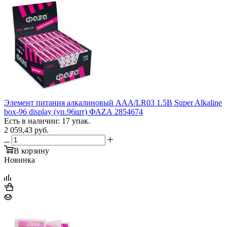
Элемент питания алкалиновый AAA/LR03 1.5В Super Alkaline
box-96 display (уп.96шт) ФАZА 2854674
Есть в наличии: 17 упак.
2 059,43
руб.
В корзину
Новинка