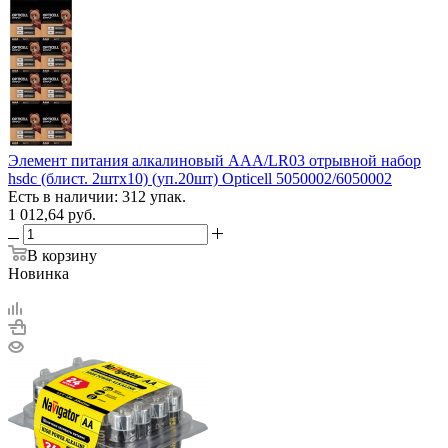
Элемент питания алкалиновый AAA/LR03 отрывной набор
hsdc (блист. 2штх10) (уп.20шт) Opticell 5050002/6050002
Есть в наличии: 312 упак.
1 012,64
руб.
В корзину
Новинка