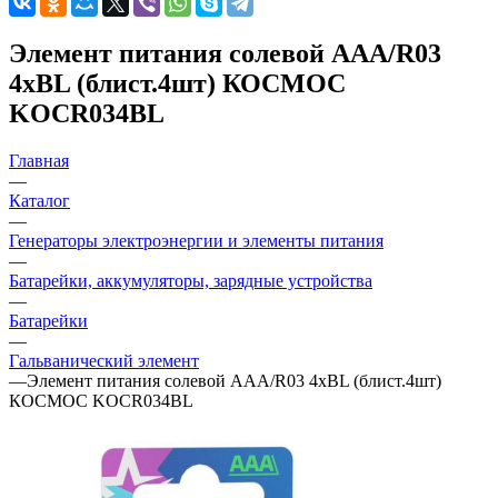
Элемент питания солевой AAA/R03
4хBL (блист.4шт) КОСМОС
KOCR034BL
Главная
—
Каталог
—
Генераторы электроэнергии и элементы питания
—
Батарейки, аккумуляторы, зарядные устройства
—
Батарейки
—
Гальванический элемент
—
Элемент питания солевой AAA/R03 4хBL (блист.4шт)
КОСМОС KOCR034BL