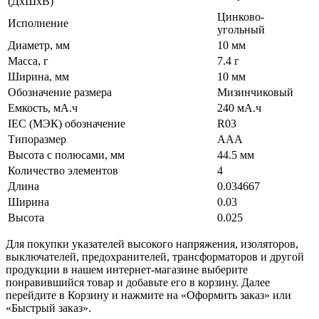
(ДхШхВ)
Цинково-
Исполнение
угольный
Диаметр, мм
10 мм
Масса, г
7.4 г
Ширина, мм
10 мм
Обозначение размера
Мизинчиковый
Емкость, мА.ч
240 мА.ч
IEC (МЭК) обозначение
R03
Типоразмер
AAA
Высота с полюсами, мм
44.5 мм
Количество элементов
4
Длина
0.034667
Ширина
0.03
Высота
0.025
Для покупки указателей высокого напряжения, изоляторов,
выключателей, предохранителей, трансформаторов и другой
продукции в нашем интернет-магазине выберите
понравившийся товар и добавьте его в корзину. Далее
перейдите в Корзину и нажмите на «Оформить заказ» или
«Быстрый заказ».