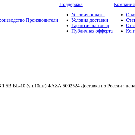
Поддержка
Компания
Условия оплаты
О к
роизводство
Производители
Условия доставки
Ста
Гарантия на товар
Отз
Публичная офферта
Кон
.5В BL-10 (уп.10шт) ФАZА 5002524 Доставка по России : цена 2