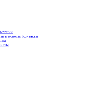
омпании
тьи и новости
Контакты
ывы
такты