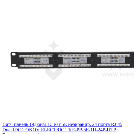
Патч-панель 19дюйм 1U кат.5E неэкранир. 24 порта RJ-45
Dual IDC TOKOV ELECTRIC TKE-PP-5E-1U-24P-UTP