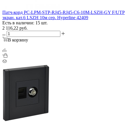
Патч-корд PC-LPM-STP-RJ45-RJ45-C6-10M-LSZH-GY F/UTP
экран. кат.6 LSZH 10м сер. Hyperline 42409
Есть в наличии: 15 шт.
2 116,22
руб.
В корзину