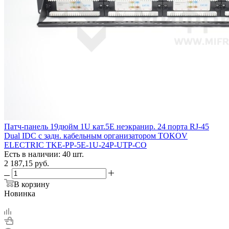
Патч-панель 19дюйм 1U кат.5E неэкранир. 24 порта RJ-45
Dual IDC с задн. кабельным организатором TOKOV
ELECTRIC TKE-PP-5E-1U-24P-UTP-CO
Есть в наличии: 40 шт.
2 187,15
руб.
В корзину
Новинка