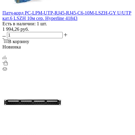
Патч-корд PC-LPM-UTP-RJ45-RJ45-C6-10M-LSZH-GY U/UTP
кат.6 LSZH 10м сер. Hyperline 41843
Есть в наличии: 1 шт.
1 994,26
руб.
В корзину
Новинка